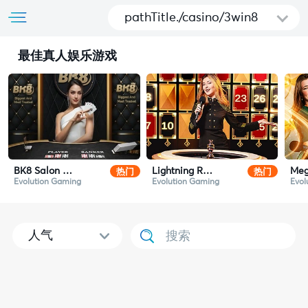
pathTitle./casino/3win8
最佳真人娱乐游戏
热门
热门
BK8 Salon Prive Baccarat
Lightning Roulette
Meg
Evolution Gaming
Evolution Gaming
Evol
人气