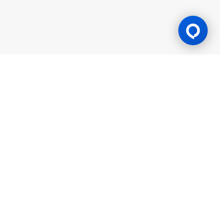
游戏许可证
BK8 由 Mettlemind Tech Ltd.（注册号：15779）运营，注册地址
位于科摩罗联盟安茹安自治岛穆察穆都市Hamchako区。BK8持有
科摩罗联盟安茹安自治岛政府颁发的合法牌照（许可证号：ALSI-
202504032-FI2），并受其监管。BK8已通过全部监管合规审查，
获得法律授权可开展一切机会游戏与投注活动。