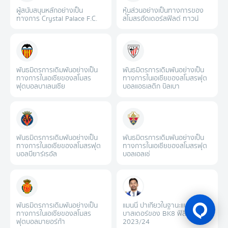
ผู้สนับสนุนหลักอย่างเป็น
หุ้นส่วนอย่างเป็นทางการของ
ทางการ Crystal Palace F.C.
สโมสรฮัดเดอร์สฟิลด์ ทาวน์
พันธมิตรการเดิมพันอย่างเป็น
พันธมิตรการเดิมพันอย่างเป็น
ทางการในเอเชียของสโมสร
ทางการในเอเชียของสโมสรฟุต
ฟุตบอลบาเลนเซีย
บอลแอธเลติก บิลเบา
พันธมิตรการเดิมพันอย่างเป็น
พันธมิตรการเดิมพันอย่างเป็น
ทางการในเอเชียของสโมสรฟุต
ทางการในเอเชียของสโมสรฟุต
บอลบียาร์เรอัล
บอลเอลเช่
พันธมิตรการเดิมพันอย่างเป็น
แมนนี่ ปาเกียวในฐานะแบรนด์แอม
ทางการในเอเชียของสโมสร
บาสเดอร์ของ BK8 ฟิลิปปินส์
ฟุตบอลมายอร์ก้า
2023/24