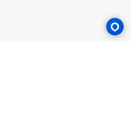
ใบอนุญาตเกม
BK8 ดำเนินการโดยบริษัท Mettlemind Tech Ltd. หมายเลขจดทะเบียน
15779 ที่อยู่จดทะเบียน: ฮัมชาโก, เมืองมูตซามูดู, เกาะอองฌวน , สหภาพคอ
โมโรส BK8ได้รับใบอนุญาตและอยู่ภายใต้การกำกับดูแลโดยรัฐบาลเกาะอองฌ
วน สหภาพคอโมโรส ภายใต้ใบอนุญาตเลขที่ ALSI-202504032-FI2 BK8
ปฏิบัติตามข้อกำหนดและกฎระเบียบทางกฎหมายอย่างเคร่งครัด และได้รับ