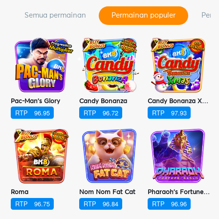
semua permainan
permainan populer
per
Pac-Man's Glory
Candy Bonanza
Candy Bonanza Xmas
RTP
96.95
RTP
96.72
RTP
97.93
Roma
Nom Nom Fat Cat
Pharaoh's Fortune Realm
RTP
96.75
RTP
96.84
RTP
96.96