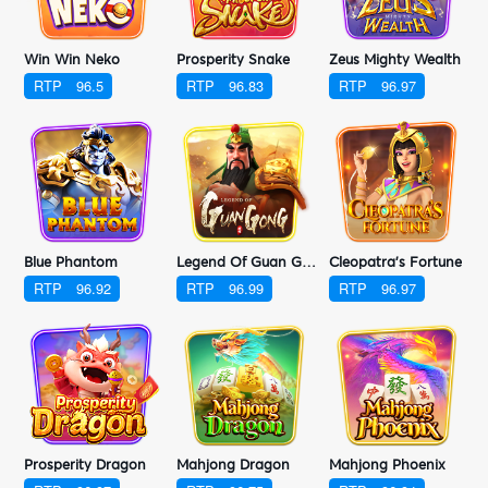
Win Win Neko
Prosperity Snake
Zeus Mighty Wealth
RTP
96.5
RTP
96.83
RTP
96.97
Blue Phantom
Legend Of Guan Gong
Cleopatra's Fortune
RTP
96.92
RTP
96.99
RTP
96.97
Prosperity Dragon
Mahjong Dragon
Mahjong Phoenix